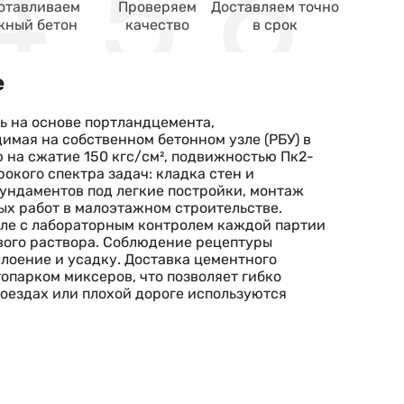
отавливаем
Проверяем
Доставляем точно
жный бетон
качество
в срок
е
ь на основе портландцемента,
имая на собственном бетонном узле (РБУ) в
ю на сжатие 150 кгс/см², подвижностью Пк2-
окого спектра задач: кладка стен и
фундаментов под легкие постройки, монтаж
ых работ в малоэтажном строительстве.
зле с лабораторным контролем каждой партии
вого раствора. Соблюдение рецептуры
лоение и усадку. Доставка цементного
опарком миксеров, что позволяет гибко
роездах или плохой дороге используются