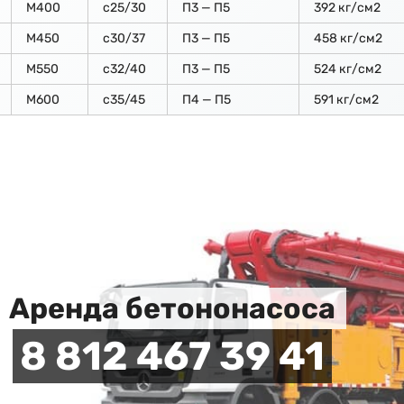
М400
с25/30
П3 — П5
392 кг/см2
М450
с30/37
П3 — П5
458 кг/см2
М550
с32/40
П3 — П5
524 кг/см2
М600
с35/45
П4 — П5
591 кг/см2
Аренда бетононасоса
8 812 467 39 41