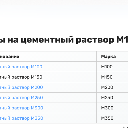
ы на цементный раствор М
нование
Марка
тный раствор М100
М100
тный раствор М150
М150
тный раствор М200
М200
тный раствор М250
М250
тный раствор М300
М300
тный раствор М350
М350
це