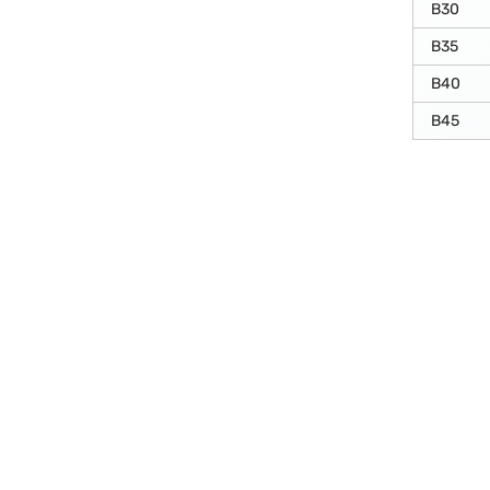
В30
В35
В40
В45