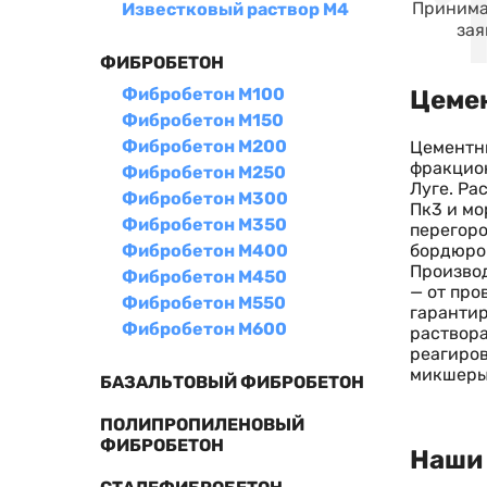
Принима
Известковый раствор М4
зая
ФИБРОБЕТОН
Фибробетон М100
Цемен
Фибробетон М150
Фибробетон М200
Цементны
фракцион
Фибробетон М250
Луге. Ра
Фибробетон М300
Пк3 и мо
Фибробетон М350
перегоро
бордюров
Фибробетон М400
Производ
Фибробетон М450
— от про
Фибробетон М550
гарантир
Фибробетон М600
раствора
реагиров
микшеры
БАЗАЛЬТОВЫЙ ФИБРОБЕТОН
ПОЛИПРОПИЛЕНОВЫЙ
ФИБРОБЕТОН
Наши