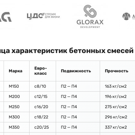
ца характеристик бетонных смесей
Евро-
Марка
Подвижность
Прочность
класс
М150
c8/10
П2 — П4
163 кг/см2
М200
с12/15
П2 — П4
196 кг/см2
М250
с16/20
П2 — П4
275 кг/см2
М300
с18/22
П2 — П4
296 кг/см2
М350
с20/25
П2 — П4
337 кг/см2