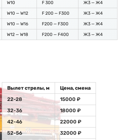
W10
F 300
Ж3 — Ж4
W10 — W12
F 200 — F300
Ж3 — Ж4
W10 — W16
F200 — F300
Ж3 — Ж4
W12 — W18
F200 — F400
Ж3 — Ж4
Вылет стрелы, м
Цена, смена
22-28
15000 ₽
32-36
18000 ₽
42-46
22000 ₽
52-56
32000 ₽