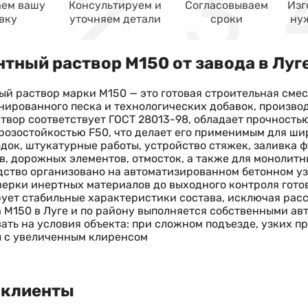
ем вашу
Консультируем и
Согласовываем
Изг
вку
уточняем детали
сроки
ну
тный раствор М150 от завода в Луг
й раствор марки М150 — это готовая строительная смес
ированного песка и технологических добавок, производ
створ соответствует ГОСТ 28013-98, обладает прочность
розостойкостью F50, что делает его применимым для шир
док, штукатурные работы, устройство стяжек, заливка 
, дорожных элементов, отмосток, а также для монолитн
ство организовано на автоматизированном бетонном у
верки инертных материалов до выходного контроля гото
ует стабильные характеристики состава, исключая расс
 М150 в Луге и по району выполняется собственными авт
ать на условия объекта: при сложном подъезде, узких п
 с увеличенным клиренсом
 клиенты