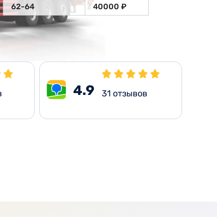
62-64
40000 ₽
4.9
в
31
отзывов