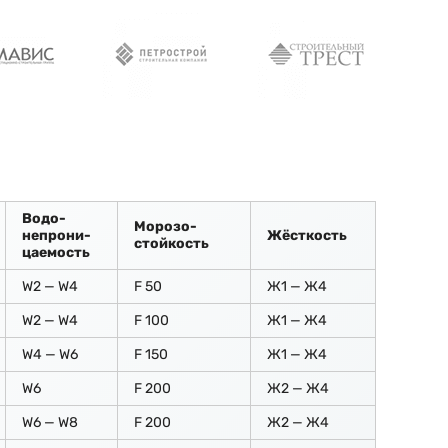
Водо-
Морозо-
непрони-
Жёсткость
стойкость
цаемость
W2 — W4
F 50
Ж1 — Ж4
W2 — W4
F 100
Ж1 — Ж4
W4 — W6
F 150
Ж1 — Ж4
W6
F 200
Ж2 — Ж4
W6 — W8
F 200
Ж2 — Ж4