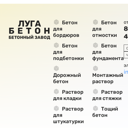
ЛУГА
Бетон
Бетон
о
8
БЕТОН
для
для
бордюров
отмостки
4
БЕТОННЫЙ ЗАВОД
Бетон
Бетон
для
для
подбетонки
фундамента
э
i
Дорожный
Монтажный
бетон
раствор
Раствор
Раствор
для кладки
для стяжки
Раствор
Тощий
для
бетон
штукатурки