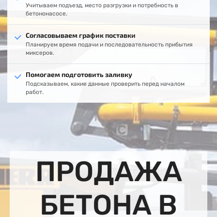
Учитываем подъезд, место разгрузки и потребность в
бетононасосе.
Согласовываем график поставки
Планируем время подачи и последовательность прибытия
миксеров.
Помогаем подготовить заливку
Подсказываем, какие данные проверить перед началом
работ.
ПРОДАЖА
БЕТОНА В