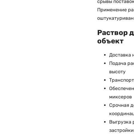
срывы поставок
Применение рас
оштукатуривани
Раствор д
объект
Доставка 
Подача ра
высоту
Транспорт
Обеспечен
миксеров
Срочная д
координац
Выгрузка 
застройки