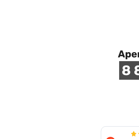
Аре
8 