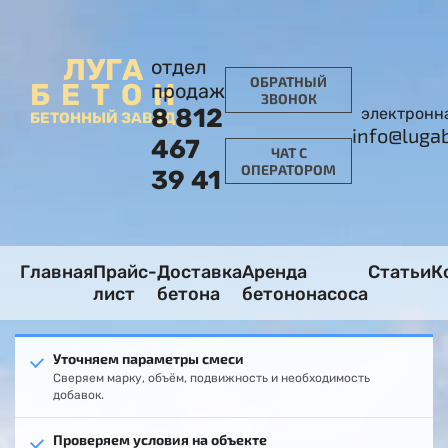
ЛУГА
отдел
ОБРАТНЫЙ
БЕТОН
продаж
ЗВОНОК
8 812
электронн
БЕТОННЫЙ ЗАВОД
info@luga
467
ЧАТ С
ОПЕРАТОРОМ
39 41
Главная
Прайс-
Доставка
Аренда
Статьи
К
лист
бетона
бетононасоса
Уточняем параметры смеси
Сверяем марку, объём, подвижность и необходимость
добавок.
Проверяем условия на объекте