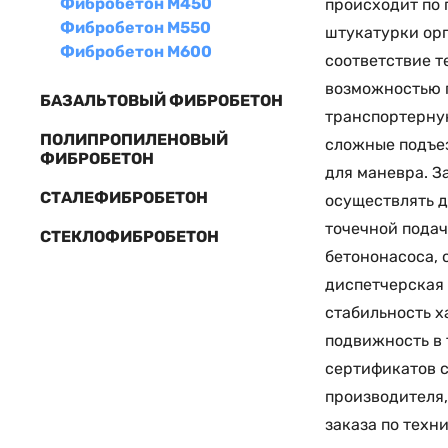
Фибробетон М450
происходит по 
Фибробетон М550
штукатурки орг
Фибробетон М600
соответствие т
возможностью п
БАЗАЛЬТОВЫЙ ФИБРОБЕТОН
транспортерную
ПОЛИПРОПИЛЕНОВЫЙ
сложные подъез
ФИБРОБЕТОН
для маневра. З
СТАЛЕФИБРОБЕТОН
осуществлять д
точечной подач
СТЕКЛОФИБРОБЕТОН
бетононасоса, 
диспетчерская
стабильность х
подвижность в 
сертификатов с
производителя,
заказа по техн