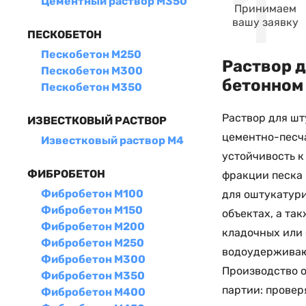
Цементный раствор М350
Принимаем
вашу заявку
ПЕСКОБЕТОН
Пескобетон М250
Раствор д
Пескобетон М300
бетонном
Пескобетон М350
Раствор для шт
ИЗВЕСТКОВЫЙ РАСТВОР
цементно-песч
Известковый раствор М4
устойчивость к
ФИБРОБЕТОН
фракции песка
Фибробетон М100
для оштукатури
Фибробетон М150
объектах, а та
Фибробетон М200
кладочных или
Фибробетон М250
водоудерживаю
Фибробетон М300
Производство о
Фибробетон М350
партии: провер
Фибробетон М400