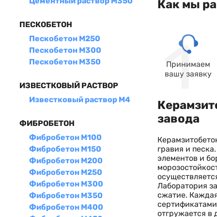
Цементный раствор М350
Как мы р
ПЕСКОБЕТОН
Пескобетон М250
Пескобетон М300
Пескобетон М350
Принимаем
вашу заявку
ИЗВЕСТКОВЫЙ РАСТВОР
Известковый раствор М4
Керамзито
завода
ФИБРОБЕТОН
Фибробетон М100
Керамзитобето
гравия и песка
Фибробетон М150
элементов и бо
Фибробетон М200
морозостойкост
Фибробетон М250
осуществляется
Фибробетон М300
Лаборатория за
сжатие. Каждая
Фибробетон М350
сертификатами.
Фибробетон М400
отгружается в 