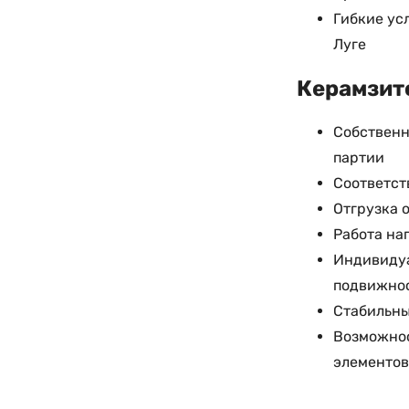
Гибкие ус
Луге
Керамзито
Собственн
партии
Соответст
Отгрузка 
Работа на
Индивидуа
подвижно
Стабильны
Возможнос
элементов