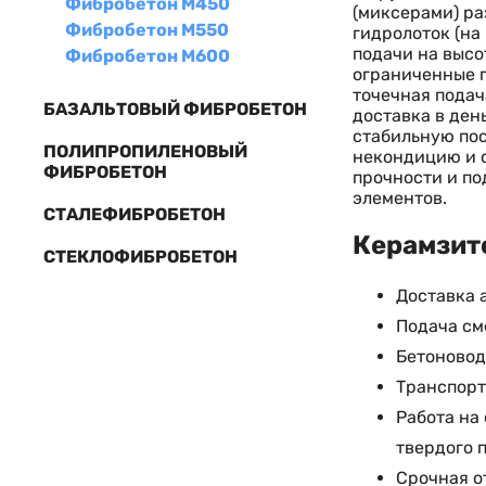
Фибробетон М450
(миксерами) ра
Фибробетон М550
гидролоток (на
подачи на высо
Фибробетон М600
ограниченные 
точечная подач
БАЗАЛЬТОВЫЙ ФИБРОБЕТОН
доставка в ден
стабильную пос
ПОЛИПРОПИЛЕНОВЫЙ
некондицию и с
ФИБРОБЕТОН
прочности и по
элементов.
СТАЛЕФИБРОБЕТОН
Керамзито
СТЕКЛОФИБРОБЕТОН
Доставка 
Подача см
Бетоновод
Транспорт
Работа на
твердого 
Срочная о