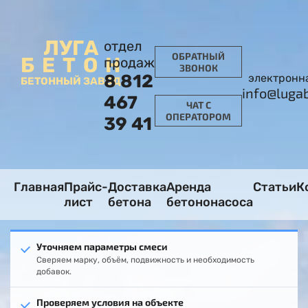
ЛУГА
отдел
ОБРАТНЫЙ
БЕТОН
продаж
ЗВОНОК
8 812
электронн
БЕТОННЫЙ ЗАВОД
info@luga
467
ЧАТ С
ОПЕРАТОРОМ
39 41
Главная
Прайс-
Доставка
Аренда
Статьи
К
лист
бетона
бетононасоса
Уточняем параметры смеси
Сверяем марку, объём, подвижность и необходимость
добавок.
Проверяем условия на объекте