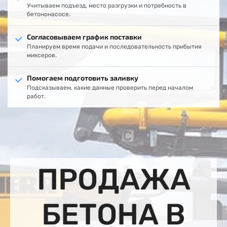
Учитываем подъезд, место разгрузки и потребность в
бетононасосе.
Согласовываем график поставки
Планируем время подачи и последовательность прибытия
миксеров.
Помогаем подготовить заливку
Подсказываем, какие данные проверить перед началом
работ.
ПРОДАЖА
БЕТОНА В