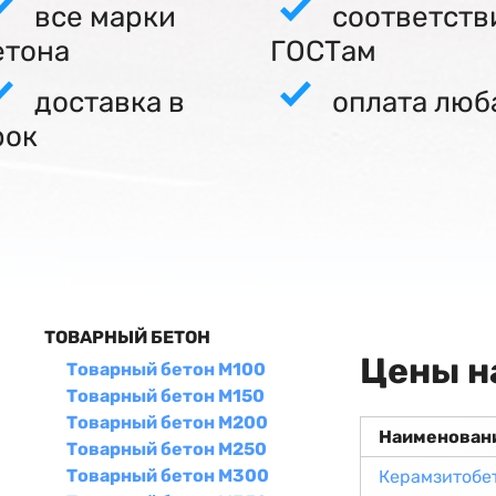
все марки
соответств
етона
ГОСТам
доставка в
оплата люб
рок
ТОВАРНЫЙ БЕТОН
Цены н
Товарный бетон М100
Товарный бетон М150
Товарный бетон М200
Наименован
Товарный бетон М250
Товарный бетон М300
Керамзитобе