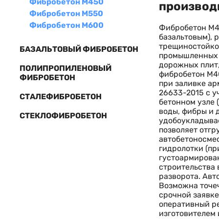
Фибробетон М450
производ
Фибробетон М550
Фибробетон М600
Фибробетон М4
базальтовым),
трещиностойкос
БАЗАЛЬТОВЫЙ ФИБРОБЕТОН
промышленных 
дорожных плит,
ПОЛИПРОПИЛЕНОВЫЙ
фибробетон М40
ФИБРОБЕТОН
при заливке ар
26633-2015 с у
СТАЛЕФИБРОБЕТОН
бетонном узле 
воды, фибры и 
СТЕКЛОФИБРОБЕТОН
удобоукладывае
позволяет отгр
автобетоносмес
гидролотки (пр
густоармирован
строительства 
разворота. Авт
Возможна точеч
срочной заявке
оперативный ре
изготовителем 