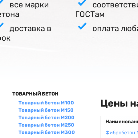
все марки
соответств
етона
ГОСТам
доставка в
оплата люб
рок
ТОВАРНЫЙ БЕТОН
Цены н
Товарный бетон М100
Товарный бетон М150
Товарный бетон М200
Наименован
Товарный бетон М250
Товарный бетон М300
Фибробетон 