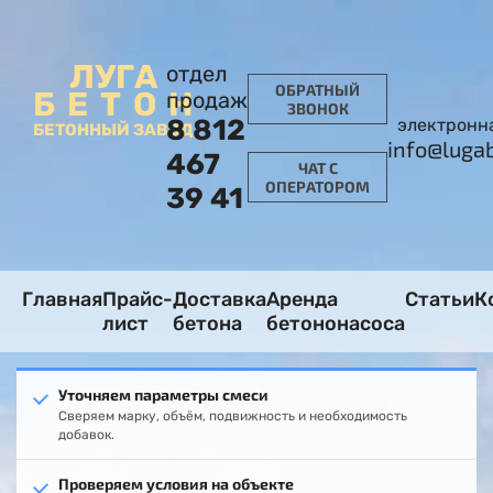
ЛУГА
отдел
ОБРАТНЫЙ
БЕТОН
продаж
ЗВОНОК
8 812
электронн
БЕТОННЫЙ ЗАВОД
info@luga
467
ЧАТ С
ОПЕРАТОРОМ
39 41
Главная
Прайс-
Доставка
Аренда
Статьи
К
лист
бетона
бетононасоса
Уточняем параметры смеси
Сверяем марку, объём, подвижность и необходимость
добавок.
Проверяем условия на объекте