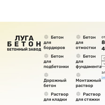
ЛУГА
Бетон
Бетон
о
8
БЕТОН
для
для
бордюров
отмостки
4
БЕТОННЫЙ ЗАВОД
Бетон
Бетон
для
для
подбетонки
фундамента
э
i
Дорожный
Монтажный
бетон
раствор
Раствор
Раствор
для кладки
для стяжки