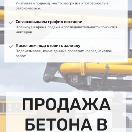
Учитываем подъезд, место разгрузки и потребность в
бетононасосе.
Согласовываем график поставки
Планируем время подачи и последовательность прибытия
миксеров.
Помогаем подготовить заливку
Подсказываем, какие данные проверить перед началом
работ.
ПРОДАЖА
БЕТОНА В