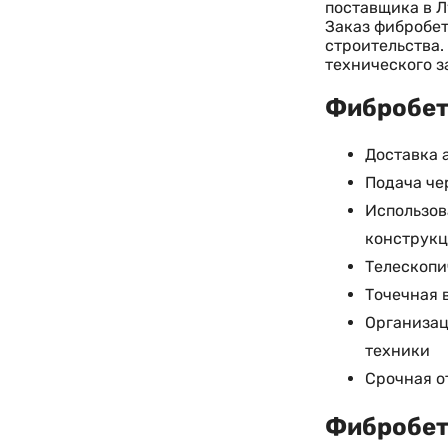
поставщика в Л
Заказ фибробет
строительства.
технического з
Фибробето
Доставка 
Подача че
Использов
конструк
Телескопи
Точечная 
Организац
техники
Срочная о
Фибробето