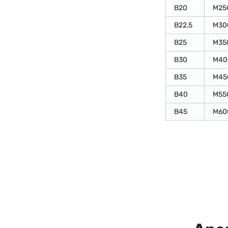
В20
М25
В22,5
М30
В25
М35
В30
М40
В35
М45
В40
М55
В45
М60