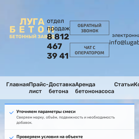
ЛУГА
отдел
ОБРАТНЫЙ
БЕТОН
продаж
ЗВОНОК
8 812
электронн
БЕТОННЫЙ ЗАВОД
info@luga
467
ЧАТ С
ОПЕРАТОРОМ
39 41
Главная
Прайс-
Доставка
Аренда
Статьи
К
лист
бетона
бетононасоса
Уточняем параметры смеси
Сверяем марку, объём, подвижность и необходимость
добавок.
Проверяем условия на объекте