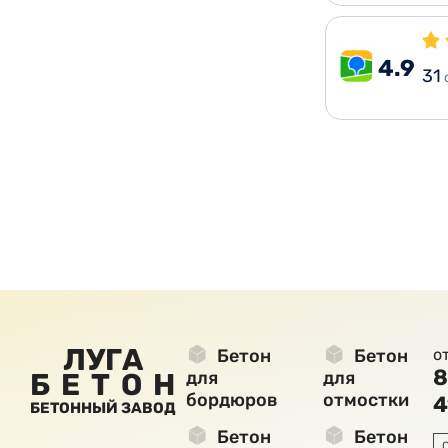
4.9
31
ЛУГА
Бетон
Бетон
о
8
БЕТОН
для
для
бордюров
отмостки
4
БЕТОННЫЙ ЗАВОД
Бетон
Бетон