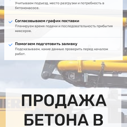
Учитываем подъезд, место разгрузки и потребность в
бетононасосе.
Согласовываем график поставки
Планируем время подачи и последовательность прибытия
миксеров.
Помогаем подготовить заливку
Подсказываем, какие данные проверить перед началом
работ.
ПРОДАЖА
БЕТОНА В