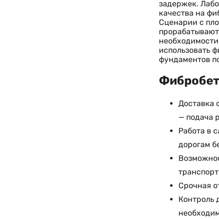
задержек. Лабо
качества на фи
Сценарии с пло
прорабатываютс
необходимости 
использовать ф
фундаментов по
Фибробето
Доставка 
— подача 
Работа в 
дорогам б
Возможнос
транспорт
Срочная о
Контроль 
необходи