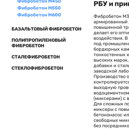
Фибробетон М450
РБУ и при
Фибробетон М550
Фибробетон М600
Фибробетон М35
армированный д
повышенной тр
БАЗАЛЬТОВЫЙ ФИБРОБЕТОН
делает его оп
воздействия. В
ПОЛИПРОПИЛЕНОВЫЙ
под промышленн
ФИБРОБЕТОН
бордюрных камн
тонкостенных 
СТАЛЕФИБРОБЕТОН
высоких марок
добавки и стал
СТЕКЛОФИБРОБЕТОН
заводской лабо
Производство о
контролируется
выходную прове
водоцементном
(миксерами) с 
Для сложных по
миксеры с повы
бетононасос ил
свободных микс
без посреднико