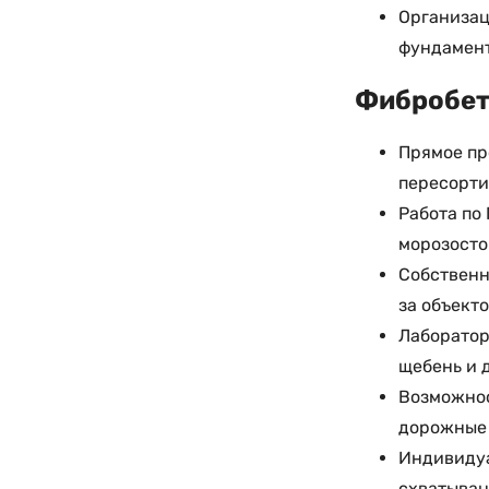
Организац
фундамент
Фибробето
Прямое пр
пересорт
Работа по
морозосто
Собственн
за объект
Лаборатор
щебень и 
Возможност
дорожные 
Индивидуа
схватыван