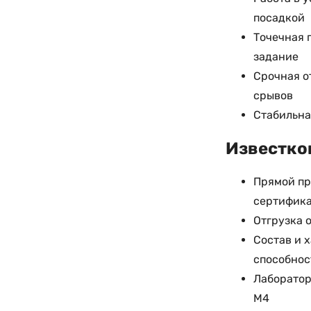
посадкой
Точечная 
задание
Срочная о
срывов
Стабильна
Известков
Прямой пр
сертифика
Отгрузка 
Состав и 
способнос
Лаборатор
М4