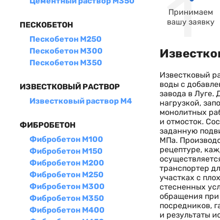
Цементный раствор М350
Принимаем
вашу заявку
ПЕСКОБЕТОН
Пескобетон М250
Пескобетон М300
Известко
Пескобетон М350
Известковый ра
воды с добавл
ИЗВЕСТКОВЫЙ РАСТВОР
завода в Луге.
Известковый раствор М4
нагрузкой, зап
монолитных раб
и отмосток. Со
ФИБРОБЕТОН
заданную подви
Фибробетон М100
МПа. Производс
рецептуре, каж
Фибробетон М150
осуществляется
Фибробетон М200
транспортер дл
Фибробетон М250
участках с пло
Фибробетон М300
стесненных усл
обращения при 
Фибробетон М350
посредников, г
Фибробетон М400
и результаты и