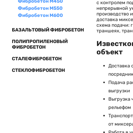
Фибробетон М450
с контролем по
непрерывной ук
Фибробетон М550
производство и
Фибробетон М600
доставка миксе
схема подачи: 
БАЗАЛЬТОВЫЙ ФИБРОБЕТОН
траншеях, тран
ПОЛИПРОПИЛЕНОВЫЙ
Известков
ФИБРОБЕТОН
объект
СТАЛЕФИБРОБЕТОН
Доставка 
СТЕКЛОФИБРОБЕТОН
посредни
Подача ра
выгрузки
Выгрузка 
рельефом
Транспорт
от миксер
Работа в 