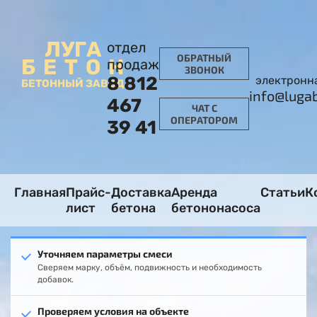
ЛУГА
отдел
ОБРАТНЫЙ
БЕТОН
продаж
ЗВОНОК
8 812
электронн
БЕТОННЫЙ ЗАВОД
info@luga
467
ЧАТ С
ОПЕРАТОРОМ
39 41
Главная
Прайс-
Доставка
Аренда
Статьи
К
лист
бетона
бетононасоса
Уточняем параметры смеси
Сверяем марку, объём, подвижность и необходимость
добавок.
Проверяем условия на объекте