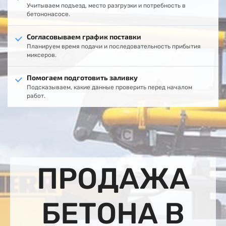
Учитываем подъезд, место разгрузки и потребность в
бетононасосе.
Согласовываем график поставки
Планируем время подачи и последовательность прибытия
миксеров.
Помогаем подготовить заливку
Подсказываем, какие данные проверить перед началом
работ.
ПРОДАЖА
БЕТОНА В