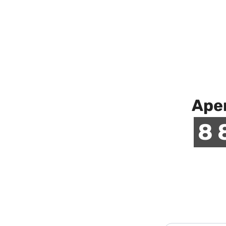
Аре
8 