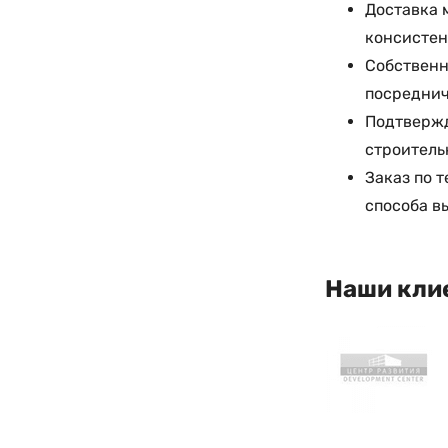
Доставка 
консисте
Собственн
посреднич
Подтвержд
строитель
Заказ по 
способа в
Наши кли