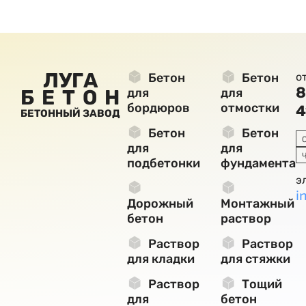
ЛУГА
Бетон
Бетон
о
8
БЕТОН
для
для
бордюров
отмостки
4
БЕТОННЫЙ ЗАВОД
Бетон
Бетон
для
для
подбетонки
фундамента
э
i
Дорожный
Монтажный
бетон
раствор
Раствор
Раствор
для кладки
для стяжки
Раствор
Тощий
для
бетон